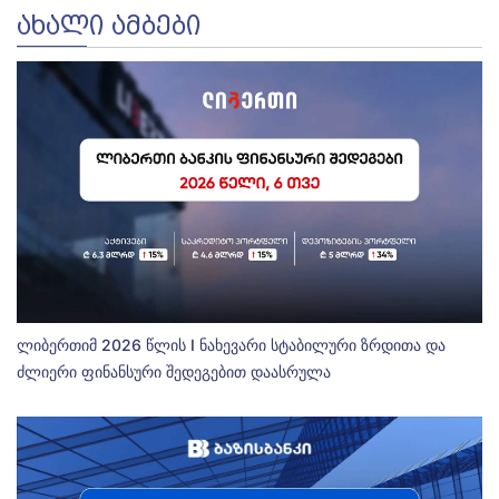
ᲐᲮᲐᲚᲘ ᲐᲛᲑᲔᲑᲘ
ლიბერთიმ 2026 წლის I ნახევარი სტაბილური ზრდითა და
ძლიერი ფინანსური შედეგებით დაასრულა