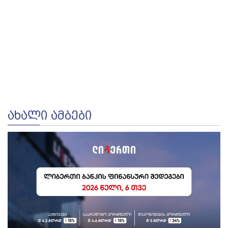
ᲐᲮᲐᲚᲘ ᲐᲛᲑᲔᲑᲘ