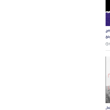
კო
გა
„ს