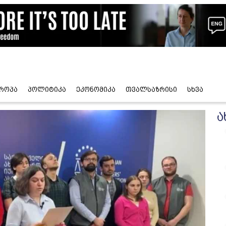
როპა
პოლიტიკა
ეკონომიკა
თვალსაზრისი
სხვა
ა