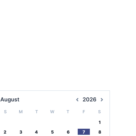
August
2026
S
M
T
W
T
F
S
1
2
3
4
5
6
7
8