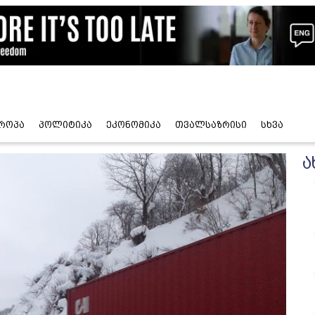
როპა
პოლიტიკა
ეკონომიკა
თვალსაზრისი
სხვა
ა