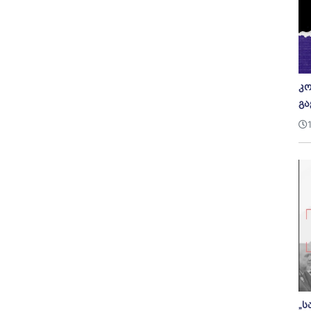
კო
გა
„ს