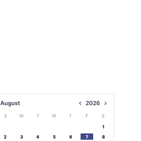
August
2026
S
M
T
W
T
F
S
1
2
3
4
5
6
7
8