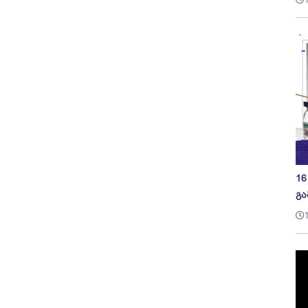
16
გა