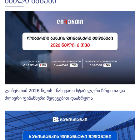
ᲐᲮᲐᲚᲘ ᲐᲛᲑᲔᲑᲘ
ლიბერთიმ 2026 წლის I ნახევარი სტაბილური ზრდითა და
ძლიერი ფინანსური შედეგებით დაასრულა