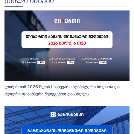
ᲐᲮᲐᲚᲘ ᲐᲛᲑᲔᲑᲘ
ლიბერთიმ 2026 წლის I ნახევარი სტაბილური ზრდითა და
ძლიერი ფინანსური შედეგებით დაასრულა