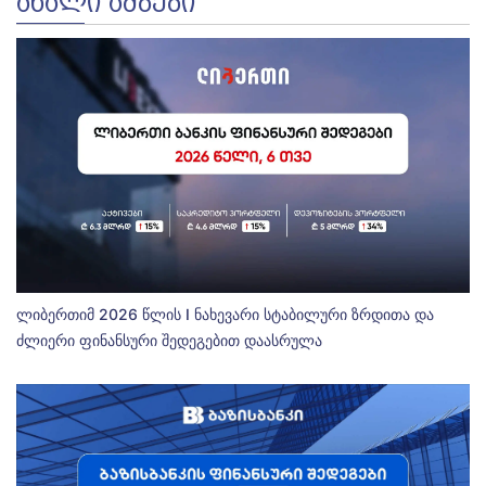
ᲐᲮᲐᲚᲘ ᲐᲛᲑᲔᲑᲘ
ლიბერთიმ 2026 წლის I ნახევარი სტაბილური ზრდითა და
ძლიერი ფინანსური შედეგებით დაასრულა