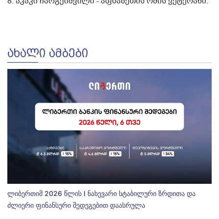
8. აკაკი ჩარგეიშვილი - აფხაზეთის ომის ვეტერანი.
ᲐᲮᲐᲚᲘ ᲐᲛᲑᲔᲑᲘ
ლიბერთიმ 2026 წლის I ნახევარი სტაბილური ზრდითა და
ძლიერი ფინანსური შედეგებით დაასრულა