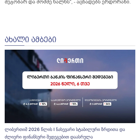
მეგობარ და მოძმე ხალხს“, - აცხადებს ერდორანი.
ᲐᲮᲐᲚᲘ ᲐᲛᲑᲔᲑᲘ
ლიბერთიმ 2026 წლის I ნახევარი სტაბილური ზრდითა და
ძლიერი ფინანსური შედეგებით დაასრულა