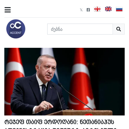
რეჯეფ თაიფ ერდოღანი: ნეთანიაჰუს