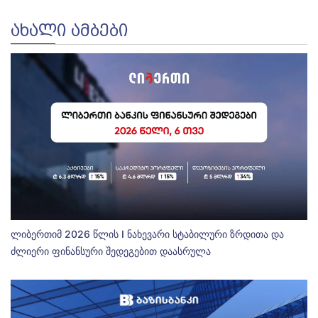
ᲐᲮᲐᲚᲘ ᲐᲛᲑᲔᲑᲘ
ლიბერთიმ 2026 წლის I ნახევარი სტაბილური ზრდითა და
ძლიერი ფინანსური შედეგებით დაასრულა