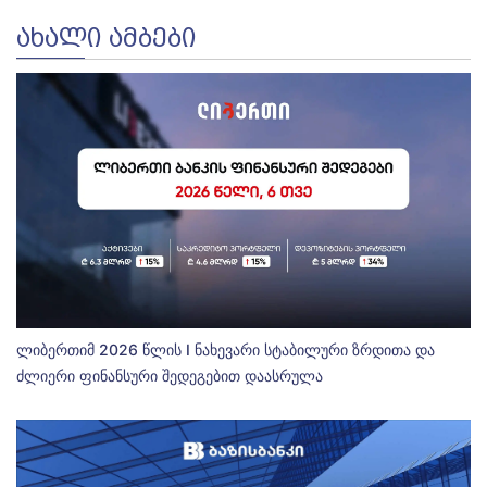
ᲐᲮᲐᲚᲘ ᲐᲛᲑᲔᲑᲘ
ლიბერთიმ 2026 წლის I ნახევარი სტაბილური ზრდითა და
ძლიერი ფინანსური შედეგებით დაასრულა