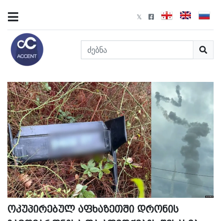
ოკუპირებულ აფხაზეთში დრონის