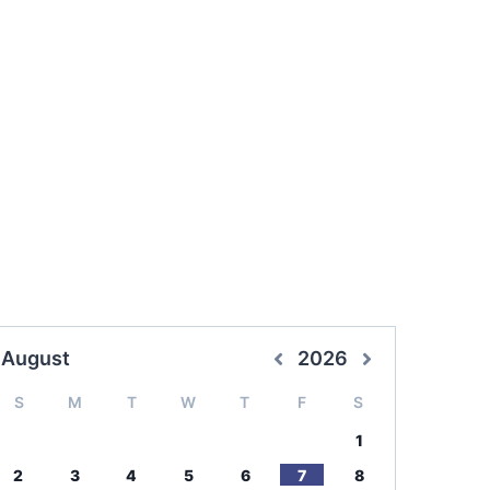
August
2026
S
M
T
W
T
F
S
1
2
3
4
5
6
7
8