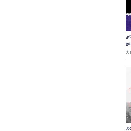
კო
გა
„ს