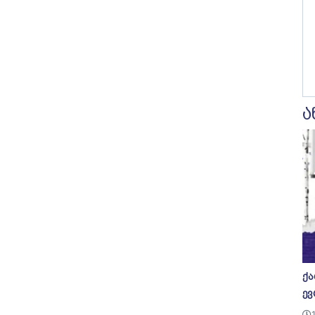
ა
ქა
ევ