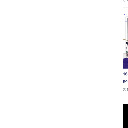
16
გა