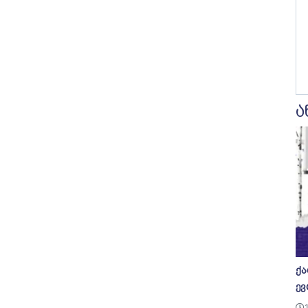
ა
ქა
ევ