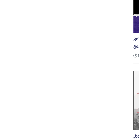
კო
გა
„ს