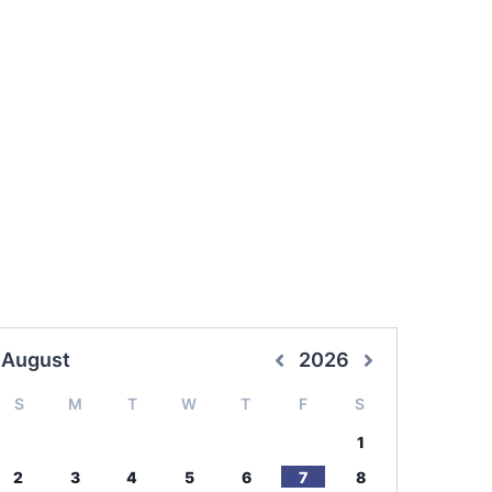
August
2026
S
M
T
W
T
F
S
1
2
3
4
5
6
7
8