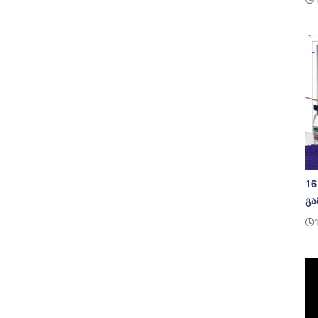
16
გა