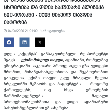
ცხოვრება და დღეს საკუთარი კლინიკა
ნიუ-იორკში - ექიმ მიხეილ თავდის
ისტორია
საზოგადოება
07/05/2026 21:01:00
დღეს
„
აქცენტს“
განსაკუთრებული
რესპონდენტი
ჰყავს
—
ექიმი
მიხეილ
თავდი
,
ადამიანი
,
რომელმაც
ემიგრაციაში
საკუთარი
პროფესიული
გზა
უდიდესი
შრომით
,
მიზანდასახულობითა
და
შეუპოვრობით
გაიკვლია
.
ექიმი
თავდი
უკვე
მრავალი
წელია
ბრუკლინში
მუშაობს
და
პაციენტებს
—
როგორც
ქართველებს
,
ისე
სხვა
ეროვნების
წარმომადგენლებს
—
მაღალი
პროფესიონალიზმითა
და
დიდი
ადამიანური
პასუხისმგებლობით
ემსახურება
.