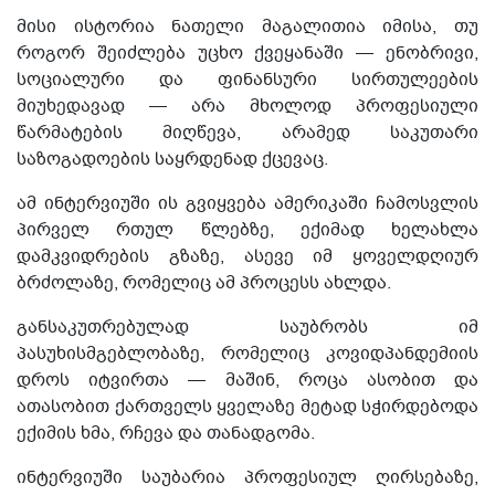
მისი
ისტორია
ნათელი
მაგალითი
ა
იმისა
,
თუ
როგორ
შეიძლება
უცხო
ქვეყანაში
—
ენობრივი
,
სოციალური
და
ფინანსური
სირთულეების
მიუხედავად
—
არა
მხოლოდ
პროფესიული
წარმატების
მიღწევა
,
არამედ
საკუთარი
საზოგადოების
საყრდენად
ქცევაც
.
ამ
ინტერვიუში
ის
გვიყვება
ამერიკაში
ჩამოსვლის
პირველ
რთულ
წლებზე
,
ექიმად
ხელახლა
დამკვიდრების
გზაზე
,
ასევე
იმ
ყოველდღიურ
ბრძოლაზე
,
რომელიც
ამ
პროცესს
ახლდა
.
განსაკუთრებულად
საუბრობს
იმ
პასუხისმგებლობაზე
,
რომელიც
კოვიდპანდემიის
დროს
იტვირთა
—
მაშინ
,
როცა
ასობით
და
ათასობით
ქართველს
ყველაზე
მეტად
სჭირდებოდა
ექიმის
ხმა
,
რჩევა
და
თანადგომა
.
ინტერვიუში საუბარია პროფესიულ ღირსებაზე,