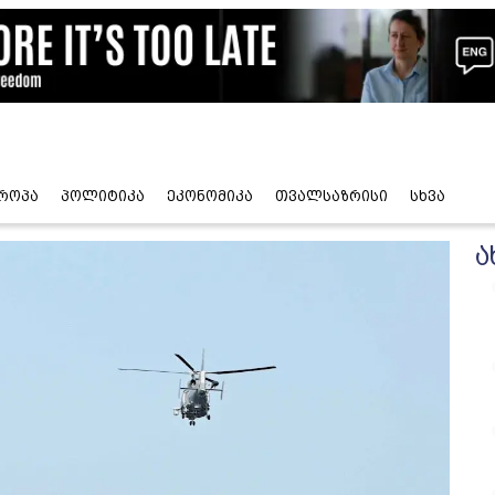
როპა
პოლიტიკა
ეკონომიკა
თვალსაზრისი
სხვა
ა