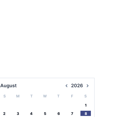
August
2026
S
M
T
W
T
F
S
1
2
3
4
5
6
7
8