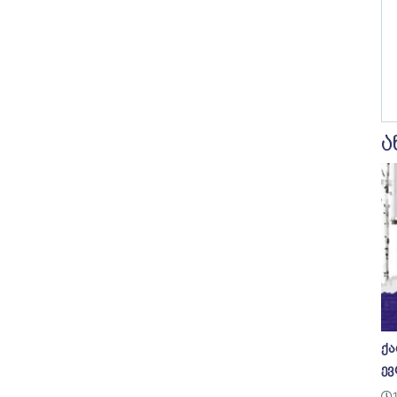
ა
ქა
ევ