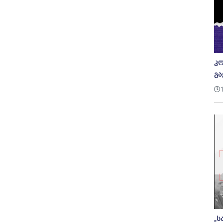
კო
გა
„ს