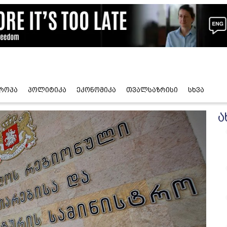
როპა
პოლიტიკა
ეკონომიკა
თვალსაზრისი
სხვა
ა