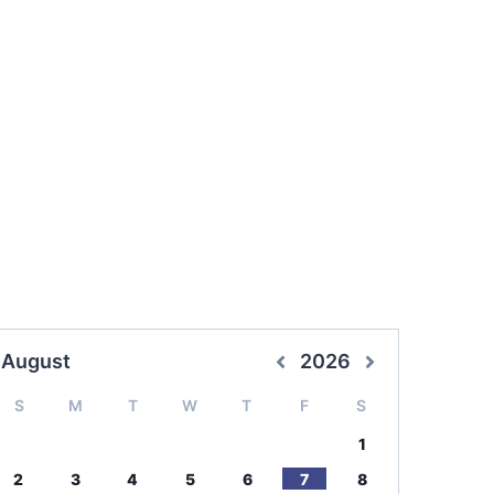
August
2026
S
M
T
W
T
F
S
1
2
3
4
5
6
7
8