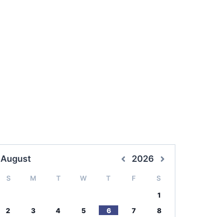
August
2026
S
M
T
W
T
F
S
1
2
3
4
5
6
7
8