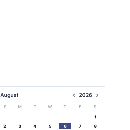
August
2026
S
M
T
W
T
F
S
1
2
3
4
5
6
7
8