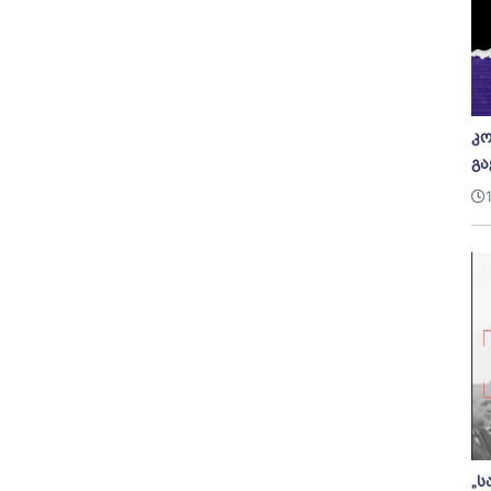
კო
გა
„ს