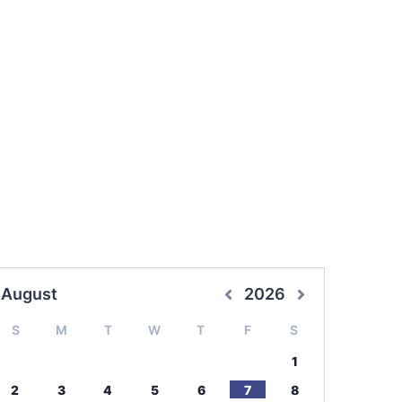
August
2026
S
M
T
W
T
F
S
1
2
3
4
5
6
7
8