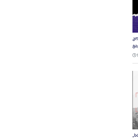
კო
გა
„ს