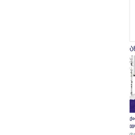
ა
ქა
ევ