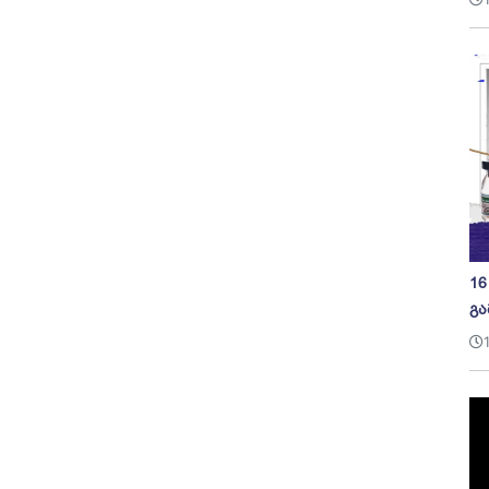
16
გა