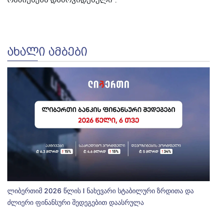
რამიქნება დამოკიდებული“.
ᲐᲮᲐᲚᲘ ᲐᲛᲑᲔᲑᲘ
ლიბერთიმ 2026 წლის I ნახევარი სტაბილური ზრდითა და
ძლიერი ფინანსური შედეგებით დაასრულა