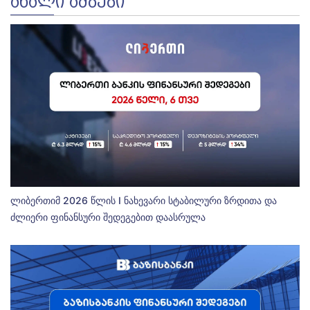
ᲐᲮᲐᲚᲘ ᲐᲛᲑᲔᲑᲘ
ლიბერთიმ 2026 წლის I ნახევარი სტაბილური ზრდითა და
ძლიერი ფინანსური შედეგებით დაასრულა