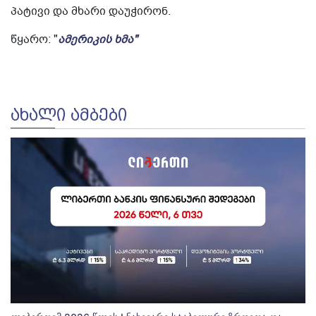
პატივი და მხარი დაუჭირონ.
წყარო: "
ამერიკის ხმა"
ᲐᲮᲐᲚᲘ ᲐᲛᲑᲔᲑᲘ