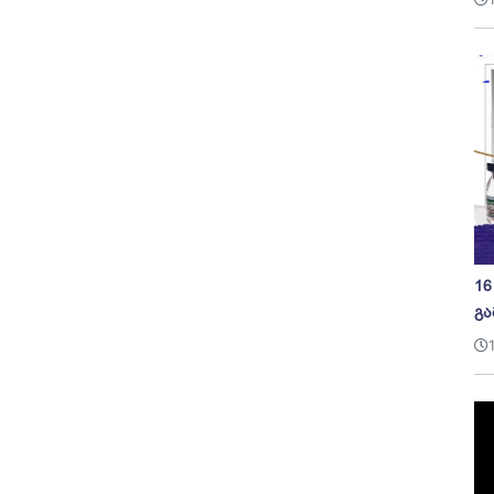
16
გა