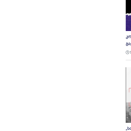
კო
გა
„ს