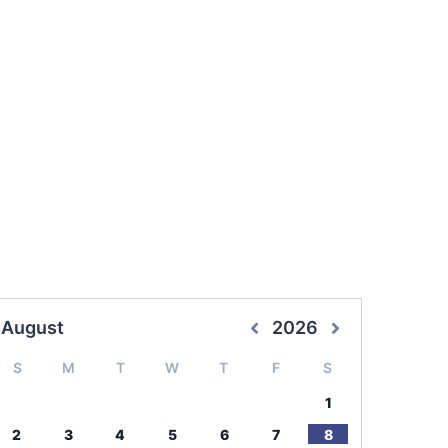
August
2026
S
M
T
W
T
F
S
1
2
3
4
5
6
7
8