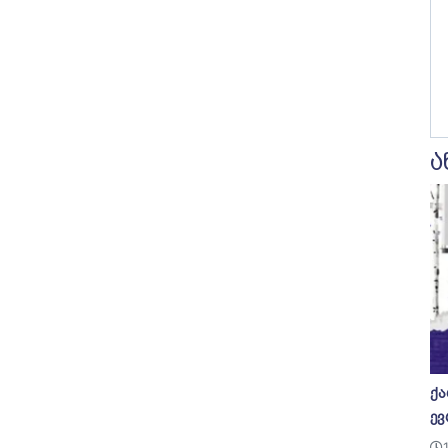
ა
ქა
ევ