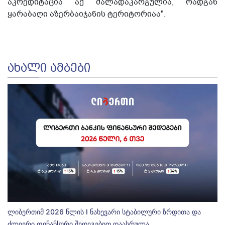
აკრედიტაცია აქ ძალადაკარგულია, რადგან
ყარაბაღი აზერბაიჯანის ტერიტორიაა".
ᲐᲮᲐᲚᲘ ᲐᲛᲑᲔᲑᲘ
ლიბერთიმ 2026 წლის I ნახევარი სტაბილური ზრდითა და
ძლიერი ფინანსური შედეგებით დაასრულა