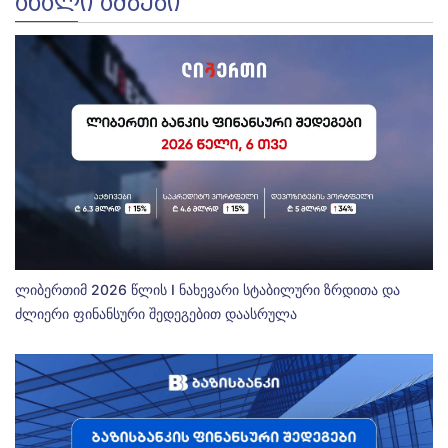
ᲐᲮᲐᲚᲘ ᲐᲛᲑᲔᲑᲘ
ლიბერთიმ 2026 წლის I ნახევარი სტაბილური ზრდითა და
ძლიერი ფინანსური შედეგებით დაასრულა