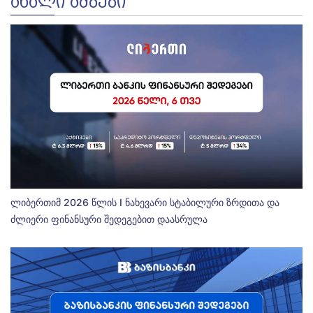
ᲐᲮᲐᲚᲘ ᲐᲛᲑᲔᲑᲘ
ლიბერთიმ 2026 წლის I ნახევარი სტაბილური ზრდითა და
ძლიერი ფინანსური შედეგებით დაასრულა