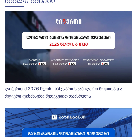
ᲐᲮᲐᲚᲘ ᲐᲛᲑᲔᲑᲘ
ლიბერთიმ 2026 წლის I ნახევარი სტაბილური ზრდითა და
ძლიერი ფინანსური შედეგებით დაასრულა