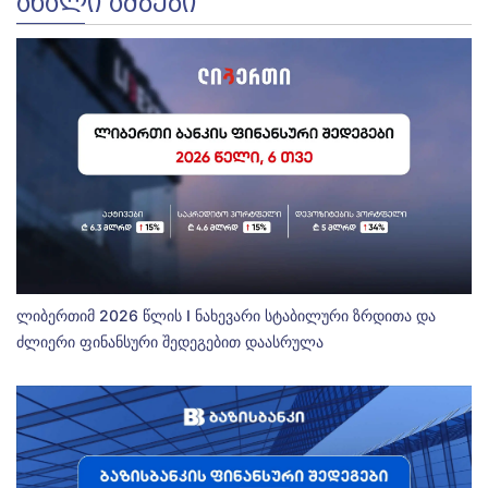
ᲐᲮᲐᲚᲘ ᲐᲛᲑᲔᲑᲘ
ლიბერთიმ 2026 წლის I ნახევარი სტაბილური ზრდითა და
ძლიერი ფინანსური შედეგებით დაასრულა