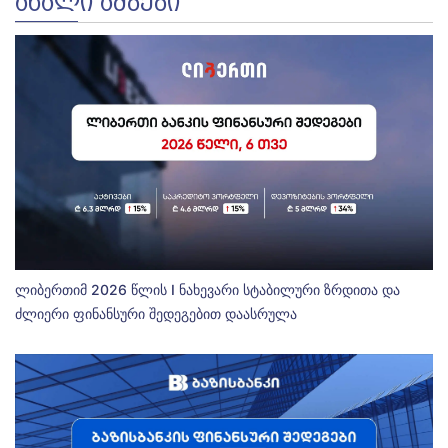
ᲐᲮᲐᲚᲘ ᲐᲛᲑᲔᲑᲘ
ლიბერთიმ 2026 წლის I ნახევარი სტაბილური ზრდითა და
ძლიერი ფინანსური შედეგებით დაასრულა