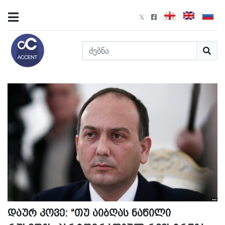
დაურ კოვე: “თუ აიბღას ნაწილი