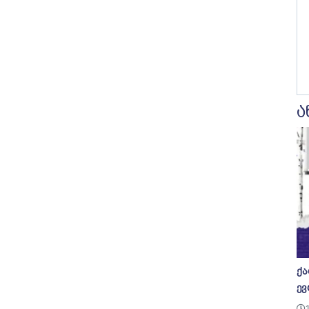
ა
ქა
ევ