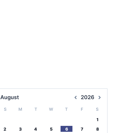
August
2026
S
M
T
W
T
F
S
1
2
3
4
5
6
7
8