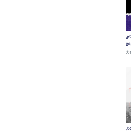
კო
გა
„ს