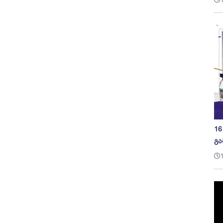
16
გა