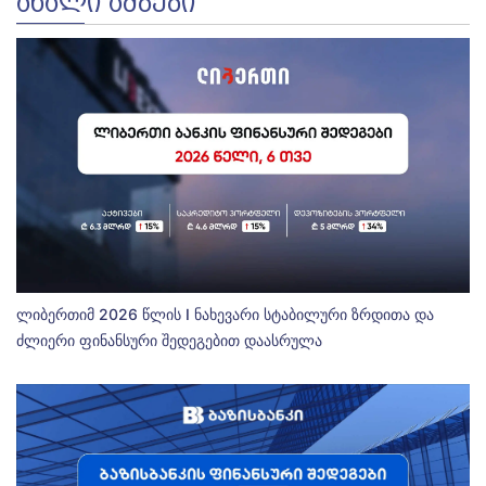
ᲐᲮᲐᲚᲘ ᲐᲛᲑᲔᲑᲘ
ლიბერთიმ 2026 წლის I ნახევარი სტაბილური ზრდითა და
ძლიერი ფინანსური შედეგებით დაასრულა