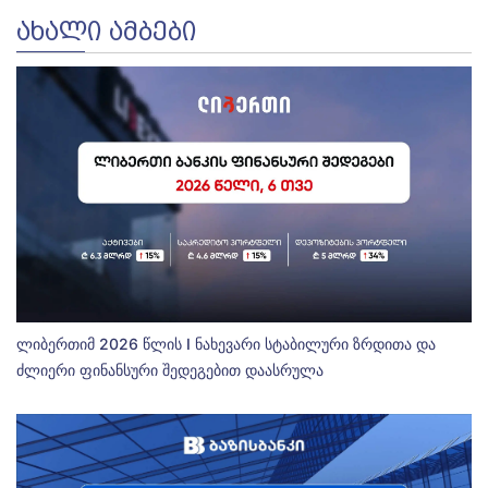
ᲐᲮᲐᲚᲘ ᲐᲛᲑᲔᲑᲘ
ლიბერთიმ 2026 წლის I ნახევარი სტაბილური ზრდითა და
ძლიერი ფინანსური შედეგებით დაასრულა