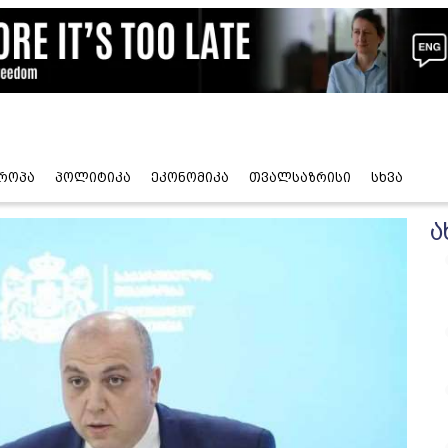
როპა
პოლიტიკა
ეკონომიკა
თვალსაზრისი
სხვა
ა