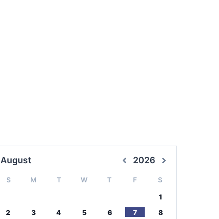
August
2026
S
M
T
W
T
F
S
1
2
3
4
5
6
7
8