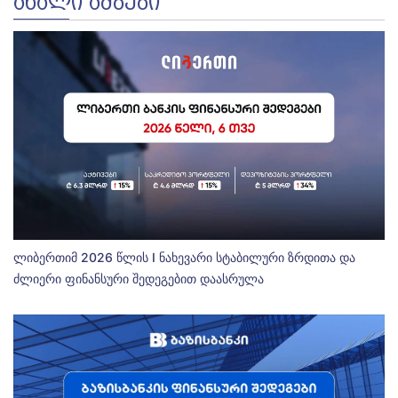
ᲐᲮᲐᲚᲘ ᲐᲛᲑᲔᲑᲘ
ლიბერთიმ 2026 წლის I ნახევარი სტაბილური ზრდითა და
ძლიერი ფინანსური შედეგებით დაასრულა