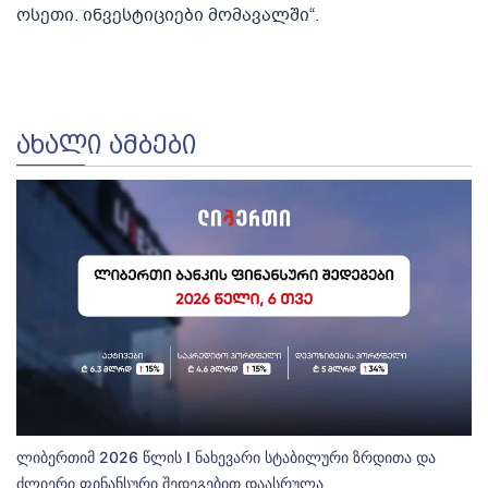
ოსეთი. ინვესტიციები მომავალში“.
ᲐᲮᲐᲚᲘ ᲐᲛᲑᲔᲑᲘ
ლიბერთიმ 2026 წლის I ნახევარი სტაბილური ზრდითა და
ძლიერი ფინანსური შედეგებით დაასრულა