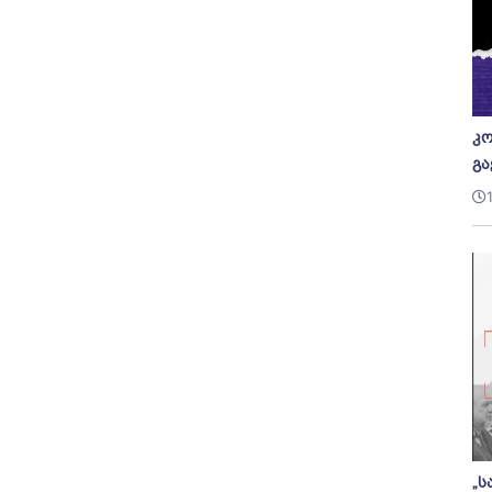
კო
გა
„ს