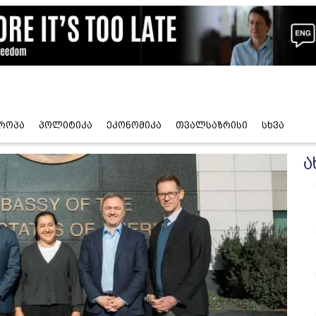
როპა
პოლიტიკა
ეკონომიკა
თვალსაზრისი
სხვა
ა