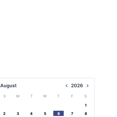
August
2026
S
M
T
W
T
F
S
1
2
3
4
5
6
7
8