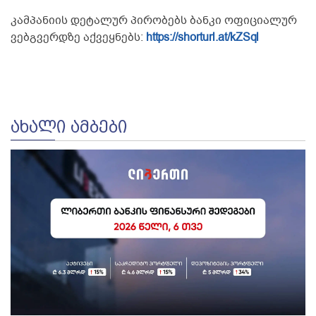
კამპანიის დეტალურ პირობებს ბანკი ოფიციალურ
ვებგვერდზე აქვეყნებს:
https://shorturl.at/kZSql
ᲐᲮᲐᲚᲘ ᲐᲛᲑᲔᲑᲘ