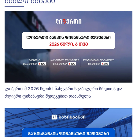
ᲐᲮᲐᲚᲘ ᲐᲛᲑᲔᲑᲘ
ლიბერთიმ 2026 წლის I ნახევარი სტაბილური ზრდითა და
ძლიერი ფინანსური შედეგებით დაასრულა