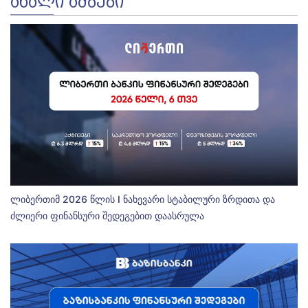
ᲐᲮᲐᲚᲘ ᲐᲛᲑᲔᲑᲘ
ლიბერთიმ 2026 წლის I ნახევარი სტაბილური ზრდითა და
ძლიერი ფინანსური შედეგებით დაასრულა