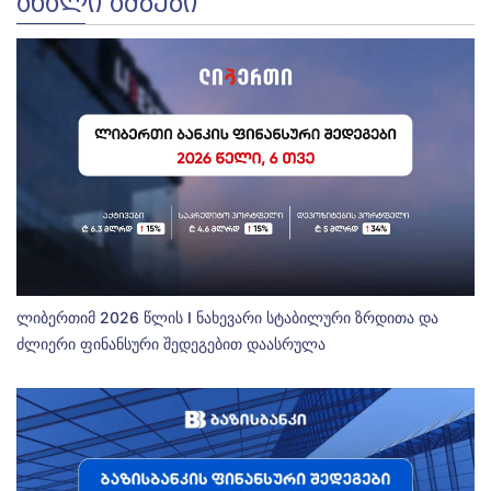
ᲐᲮᲐᲚᲘ ᲐᲛᲑᲔᲑᲘ
ლიბერთიმ 2026 წლის I ნახევარი სტაბილური ზრდითა და
ძლიერი ფინანსური შედეგებით დაასრულა