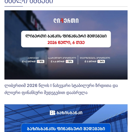
ᲐᲮᲐᲚᲘ ᲐᲛᲑᲔᲑᲘ
ლიბერთიმ 2026 წლის I ნახევარი სტაბილური ზრდითა და
ძლიერი ფინანსური შედეგებით დაასრულა