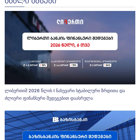
ᲐᲮᲐᲚᲘ ᲐᲛᲑᲔᲑᲘ
ლიბერთიმ 2026 წლის I ნახევარი სტაბილური ზრდითა და
ძლიერი ფინანსური შედეგებით დაასრულა