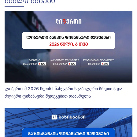
ᲐᲮᲐᲚᲘ ᲐᲛᲑᲔᲑᲘ
ლიბერთიმ 2026 წლის I ნახევარი სტაბილური ზრდითა და
ძლიერი ფინანსური შედეგებით დაასრულა