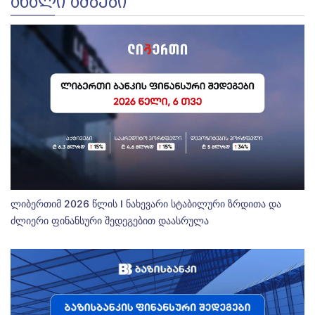
ᲐᲮᲐᲚᲘ ᲐᲛᲑᲔᲑᲘ
ლიბერთიმ 2026 წლის I ნახევარი სტაბილური ზრდითა და
ძლიერი ფინანსური შედეგებით დაასრულა