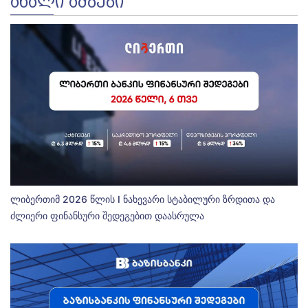
ᲐᲮᲐᲚᲘ ᲐᲛᲑᲔᲑᲘ
ლიბერთიმ 2026 წლის I ნახევარი სტაბილური ზრდითა და
ძლიერი ფინანსური შედეგებით დაასრულა